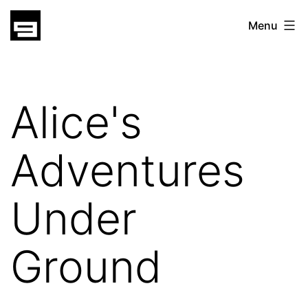
Skip
gatsu
Menu
to
gatsu
content
Alice's
Adventures
Under
Ground