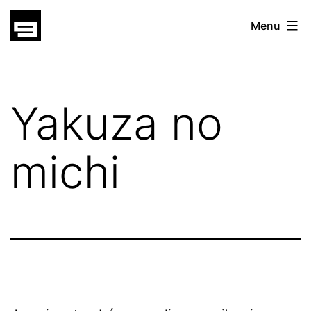
Skip
gatsu
Menu
to
gatsu
content
Yakuza no
michi