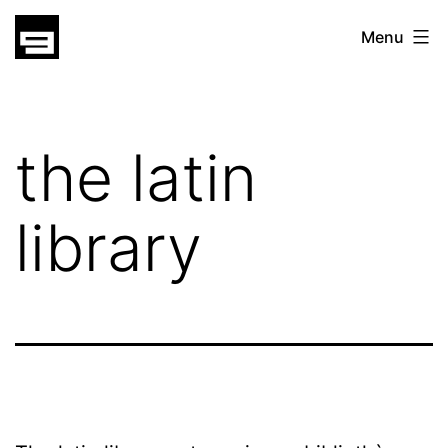
Skip
gatsu
Menu
to
gatsu
content
the latin
library