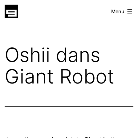
Skip
gatsu
Menu
to
gatsu
content
Oshii dans
Giant Robot