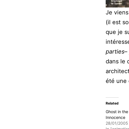
Je vien
(il est 
que je su
intéresse
parties
–
dans le 
architec
été une 
Related
Ghost in the 
Innocence
28/01/2005
In "animatio