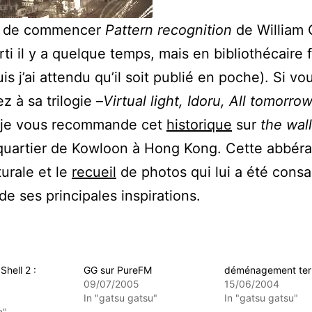
s de commencer
Pattern recognition
de William 
sorti il y a quelque temps, mais en bibliothécaire
is j’ai attendu qu’il soit publié en poche). Si v
z à sa trilogie –
Virtual light, Idoru, All tomorrow
 je vous recommande cet
historique
sur
the wall
quartier de Kowloon à Hong Kong. Cette abbéra
turale et le
recueil
de photos qui lui a été consa
de ses principales inspirations.
Shell 2 :
GG sur PureFM
déménagement ter
09/07/2005
15/06/2004
In "gatsu gatsu"
In "gatsu gatsu"
n"