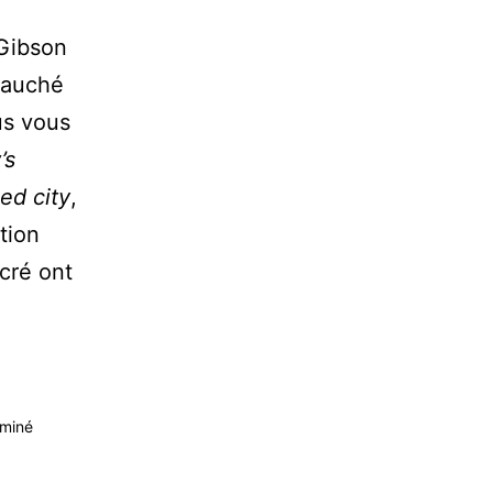
Gibson
 fauché
ous vous
’s
ed city
,
tion
cré ont
miné