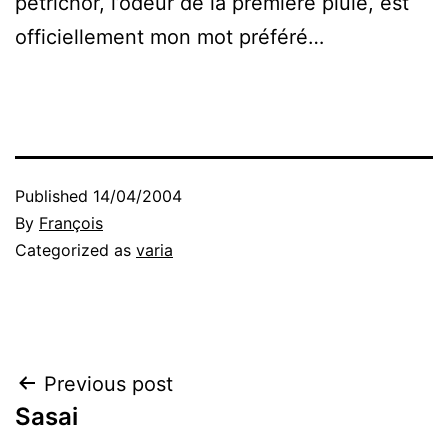
petrichor, l’odeur de la première pluie, est
officiellement mon mot préféré…
Published
14/04/2004
By
François
Categorized as
varia
Post
Previous post
Sasai
navigation