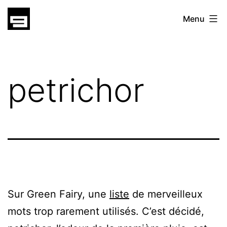
Skip
gatsu
Menu
to
gatsu
content
petrichor
Sur Green Fairy, une
liste
de merveilleux
mots trop rarement utilisés. C’est décidé,