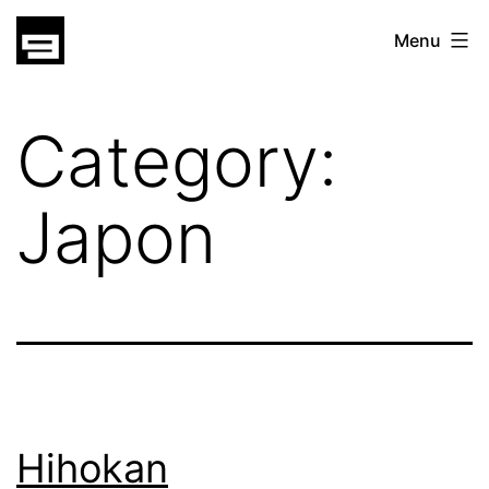
Skip
gatsu
Menu
to
gatsu
content
Category:
Japon
Hihokan