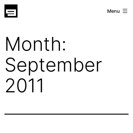
Skip
gatsu
Menu
to
gatsu
content
Month:
September
2011