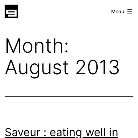
Skip
gatsu
Menu
to
gatsu
content
Month:
August 2013
Saveur : eating well in