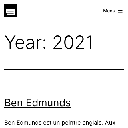
Skip
gatsu
Menu
to
gatsu
content
Year:
2021
Ben Edmunds
Ben Edmunds
est un peintre anglais. Aux