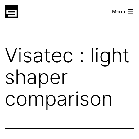
Skip
gatsu
Menu
to
gatsu
content
Visatec : light
shaper
comparison