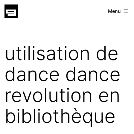
Skip
gatsu
Menu
to
gatsu
content
utilisation de
dance dance
revolution en
bibliothèque