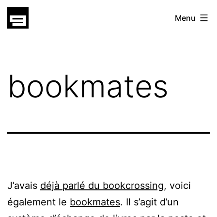
Skip
gatsu
Menu
to
gatsu
content
bookmates
J’avais
déjà parlé du bookcrossing
, voici
également le
bookmates
. Il s’agit d’un