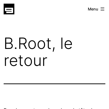
Skip
gatsu
Menu
to
gatsu
content
B.Root, le
retour