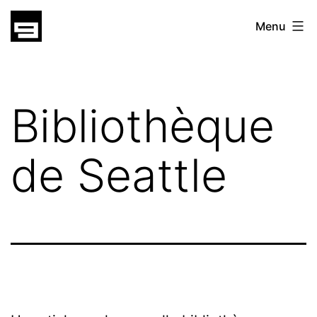
Skip
gatsu
Menu
to
gatsu
content
Bibliothèque
de Seattle