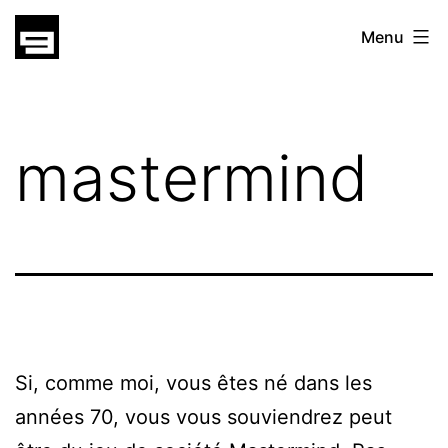
Skip
gatsu
Menu
to
gatsu
content
mastermind
Si, comme moi, vous êtes né dans les
années 70, vous vous souviendrez peut