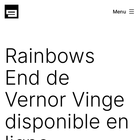
Skip
gatsu
Menu
to
gatsu
content
Rainbows
End de
Vernor Vinge
disponible en