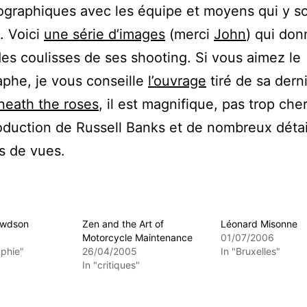
graphiques avec les équipe et moyens qui y s
. Voici
une série d’images
(merci
John
) qui don
es coulisses de ses shooting. Si vous aimez le
phe, je vous conseille
l’ouvrage
tiré de sa dern
neath the roses
, il est magnifique, pas trop che
oduction de Russell Banks et de nombreux détai
es de vues.
ewdson
Zen and the Art of
Léonard Misonne
Motorcycle Maintenance
01/07/2006
aphie"
26/04/2005
In "Bruxelles"
In "critiques"