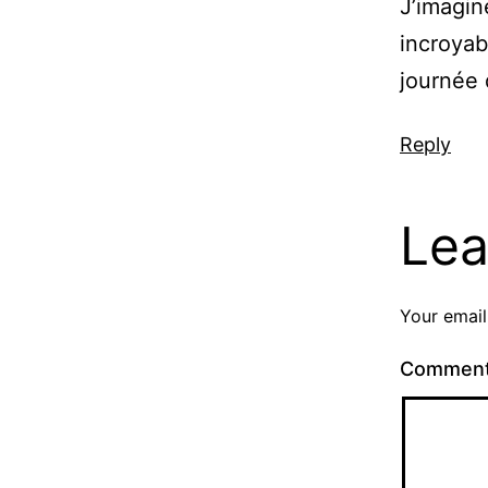
J’imagin
incroyab
journée
Reply
Lea
Your email
Commen