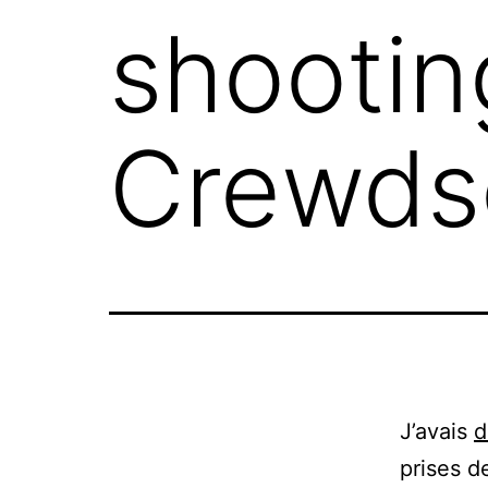
shootin
Crewds
J’avais
d
prises d