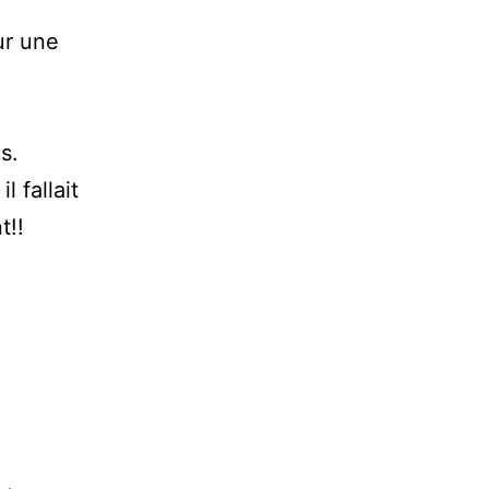
ur une
s.
l fallait
t!!