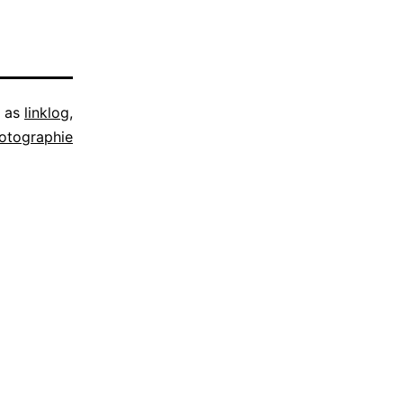
d as
linklog
,
otographie