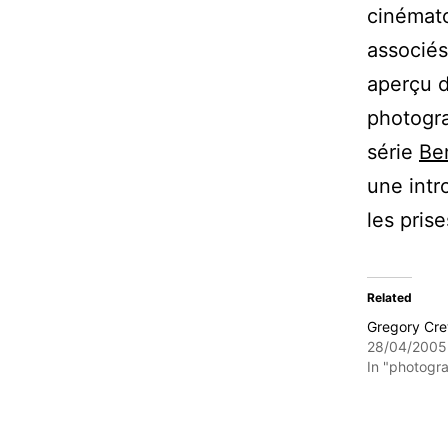
cinémato
associés
aperçu d
photogra
série
Be
une intr
les pris
Related
Gregory Cr
28/04/2005
In "photogr