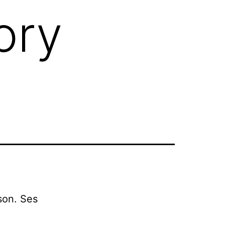
ory
son. Ses