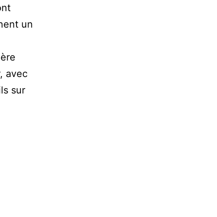
ont
nent un
ière
r, avec
ls sur