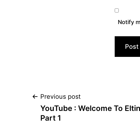
Notify m
Post
Previous post
YouTube : Welcome To Elting
navigation
Part 1