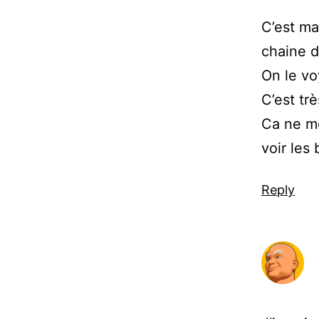
C’est ma
chaine d
On le vo
C’est tr
Ca ne me 
voir les 
Reply