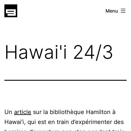
Skip
gatsu
Menu
to
gatsu
content
Hawai'i 24/3
Un
article
sur la bibliothèque Hamilton à
Hawai’i, qui est en train d’expérimenter des