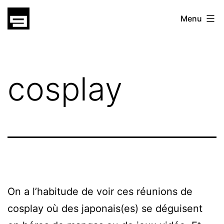
Skip
gatsu
Menu
to
gatsu
content
cosplay
On a l’habitude de voir ces réunions de
cosplay où des japonais(es) se déguisent