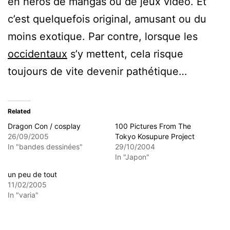
en héros de mangas ou de jeux vidéo. Et
c’est quelquefois original, amusant ou du
moins exotique. Par contre, lorsque les
occidentaux
s’y mettent, cela risque
toujours de vite devenir pathétique…
Related
Dragon Con / cosplay
100 Pictures From The
26/09/2005
Tokyo Kosupure Project
In "bandes dessinées"
29/10/2004
In "Japon"
un peu de tout
11/02/2005
In "varia"