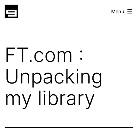
Skip
gatsu
Menu
to
gatsu
content
FT.com :
Unpacking
my library