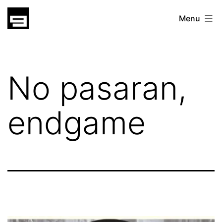
Skip
gatsu
Menu
to
gatsu
content
No pasaran,
endgame