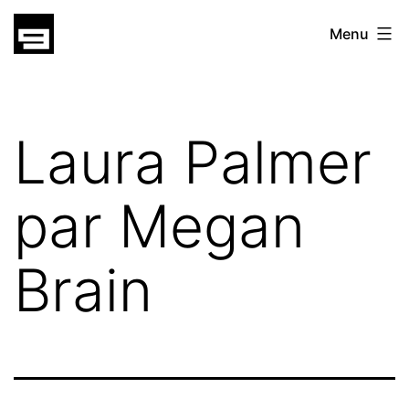
Skip
gatsu
Menu
to
gatsu
content
Laura Palmer
par Megan
Brain