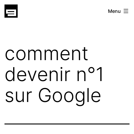
Skip
gatsu
Menu
to
gatsu
content
comment
devenir n°1
sur Google