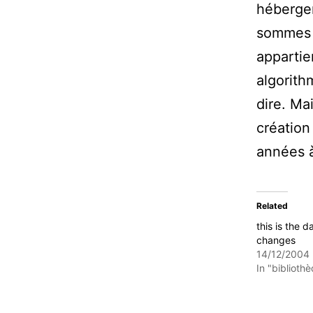
héberger
sommes 
appartie
algorith
dire. Mai
création
années à
Related
this is the 
changes
14/12/2004
In "biblioth