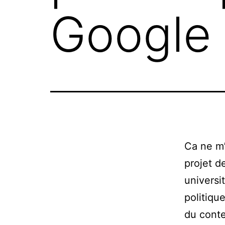
Google 
Ca ne m’
projet d
universit
politiqu
du conte