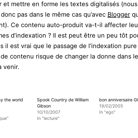
 et mettre en forme les textes digitalisés (nous
donc pas dans le même cas qu’avec
Blogger
qu
nt). Ce contenu auto-produit va-t-il affecter leu
mes d’indexation ? Il est peut être un peu tôt po
s il est vrai que le passage de l’indexation pure 
 de contenu risque de changer la donne dans l
 venir.
day the world
Spook Country de William
bon anniversaire G
Gibson
19/02/2005
10/10/2007
In "ego"
èque"
In "lecture"