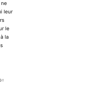
 ne
i leur
rs
ur le
à la
es
G !