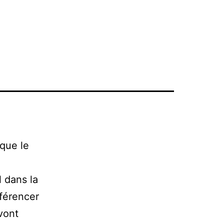
que le
 dans la
éférencer
 vont