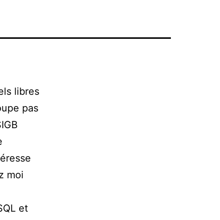
ls libres
roupe pas
SIGB
e
téresse
ez moi
SQL et