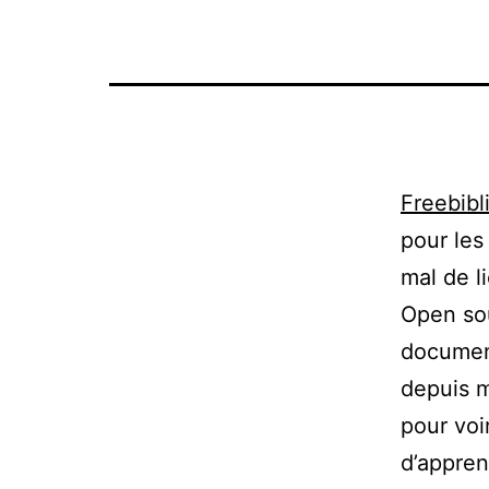
Freebibl
pour les
mal de l
Open so
document
depuis m
pour voi
d’appren