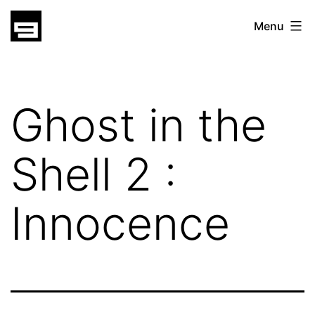
Skip
gatsu
Menu
to
gatsu
content
Ghost in the
Shell 2 :
Innocence