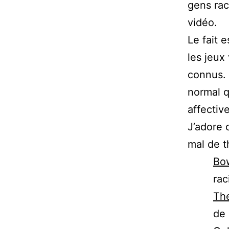
gens rac
vidéo.
Le fait e
les jeux
connus. 
normal q
affective
J’adore 
mal de t
Bo
rac
Th
de 