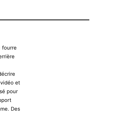
 fourre
errière
écrire
 vidéo et
isé pour
pport
isme. Des