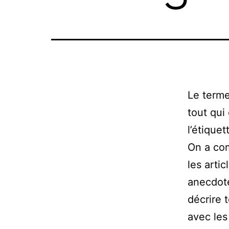
Le terme
tout qui
l’étique
On a co
les arti
anecdote
décrire 
avec les