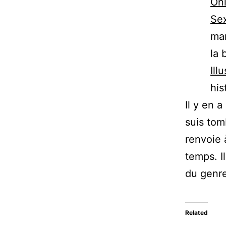
Onl
Sex
man
la 
Ill
his
Il y en a
suis tom
renvoie
temps. Il
du genre
Related