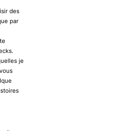
isir des
que par
te
necks.
quelles je
 vous
elque
istoires