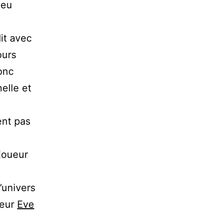
jeu
dit avec
ours
donc
nelle et
ent pas
 joueur
’univers
ueur
Eve