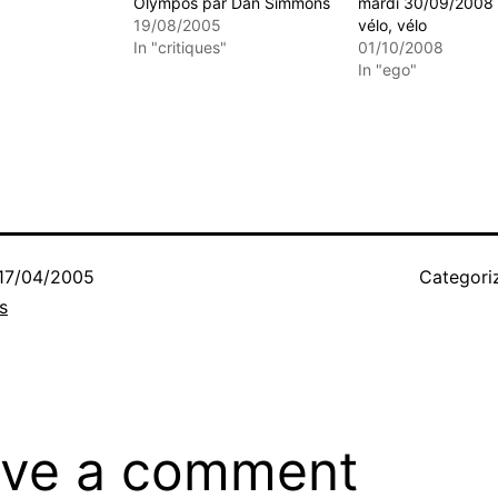
Olympos par Dan Simmons
mardi 30/09/2008 
19/08/2005
vélo, vélo
In "critiques"
01/10/2008
In "ego"
17/04/2005
Categori
s
ve a comment