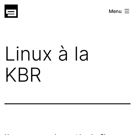
Skip
gatsu
Menu
to
gatsu
content
Linux à la
KBR