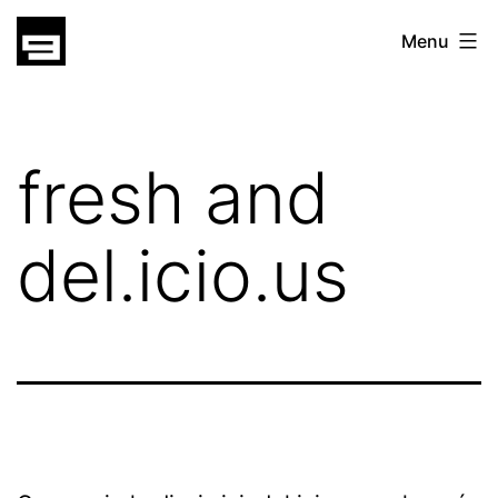
Skip
gatsu
Menu
to
gatsu
content
fresh and
del.icio.us