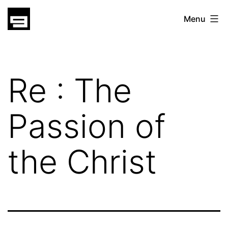
Skip
gatsu
Menu
to
gatsu
content
Re : The
Passion of
the Christ