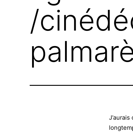
/cinédé
palmar
J’aurais
longtemp