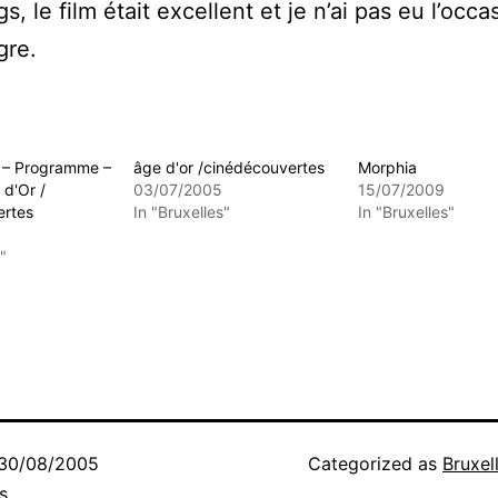
, le film était excellent et je n’ai pas eu l’occa
gre.
– Programme –
âge d'or /cinédécouvertes
Morphia
 d'Or /
03/07/2005
15/07/2009
ertes
In "Bruxelles"
In "Bruxelles"
"
30/08/2005
Categorized as
Bruxel
s