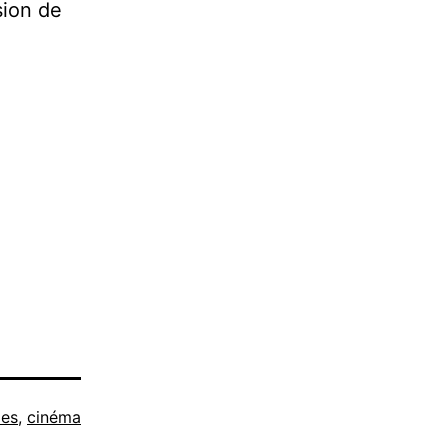
sion de
les
,
cinéma