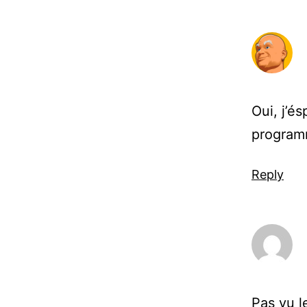
Oui, j’é
program
Reply
Pas vu l