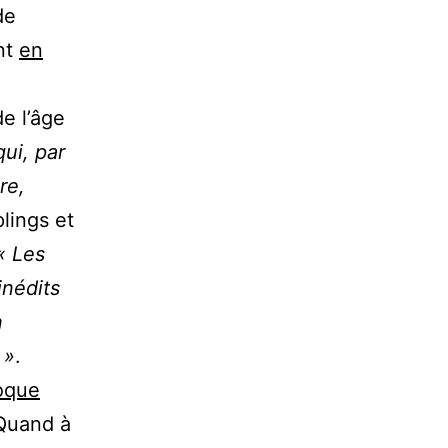
de
ont
en
de l’âge
qui, par
re,
lings et
« Les
inédits
n
 »
.
poque
 Quand à