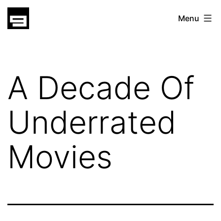
Skip
gatsu
Menu
to
gatsu
content
A Decade Of
Underrated
Movies