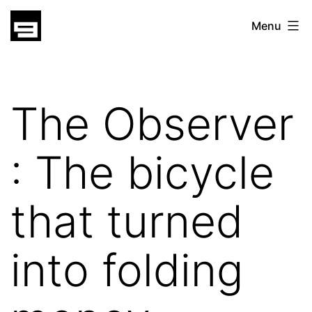
Skip
gatsu
Menu
to
gatsu
content
The Observer
: The bicycle
that turned
into folding