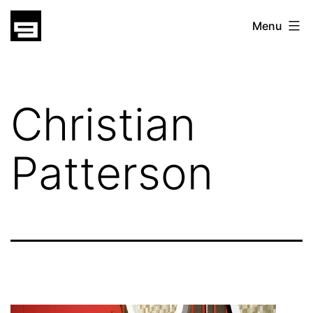
Skip
gatsu
Menu
to
gatsu
content
Christian
Patterson