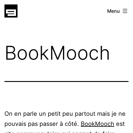
Skip
gatsu
Menu
to
gatsu
content
BookMooch
On en parle un petit peu partout mais je ne
pouvais pas passer à côté.
BookMooch
est