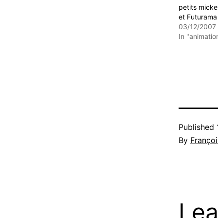
petits mick
et Futurama
03/12/2007
In "animatio
Published
By
Françoi
Lea