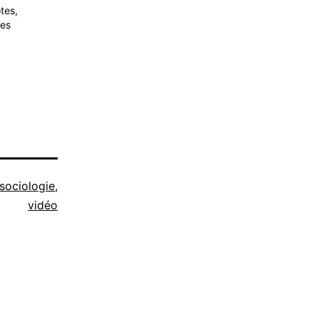
tes,
ses
sociologie
,
vidéo