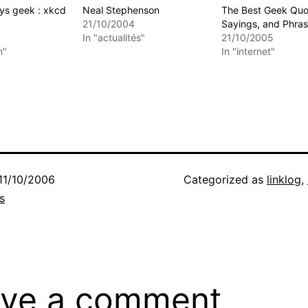
eys geek : xkcd
Neal Stephenson
The Best Geek Quo
21/10/2004
Sayings, and Phra
In "actualités"
21/10/2005
n"
In "internet"
11/10/2006
Categorized as
linklog
,
s
ve a comment