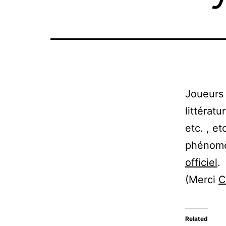
Joueurs 
littérat
etc. , e
phénomè
officiel
.
(Merci
C
Related