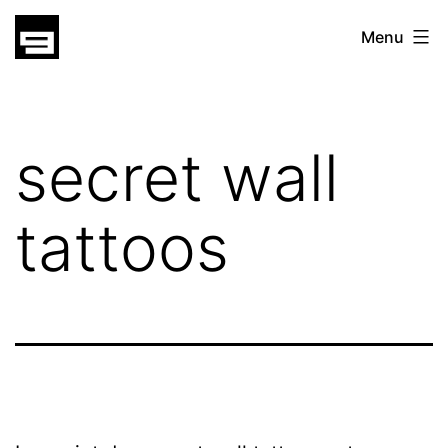
Skip
gatsu
Menu
to
gatsu
content
secret wall
tattoos