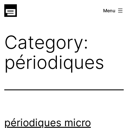
Skip
gatsu
Menu
to
gatsu
content
Category:
périodiques
périodiques micro