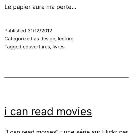
Le papier aura ma perte…
Published
31/12/2012
Categorized as
design
,
lecture
Tagged
couvertures
,
livres
i can read movies
“
I can read movies
” : une série sur Flickr par