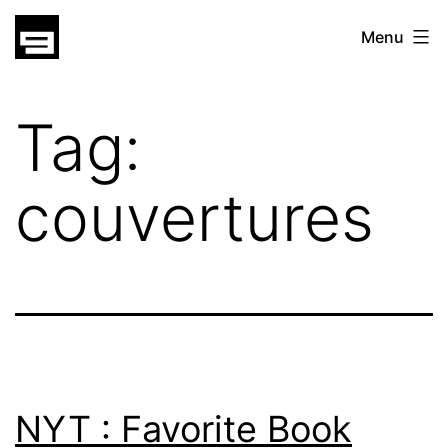
Skip
gatsu
Menu
to
gatsu
content
Tag:
couvertures
NYT : Favorite Book