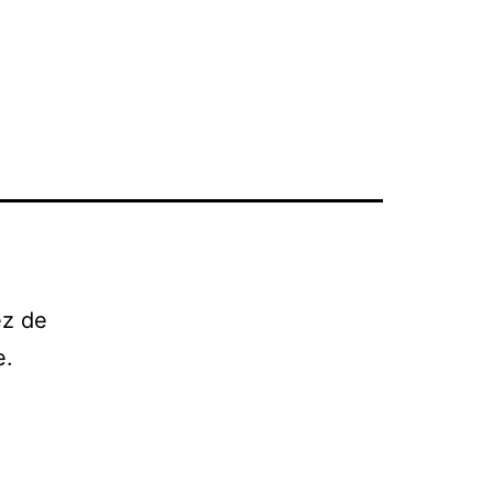
ez de
e.