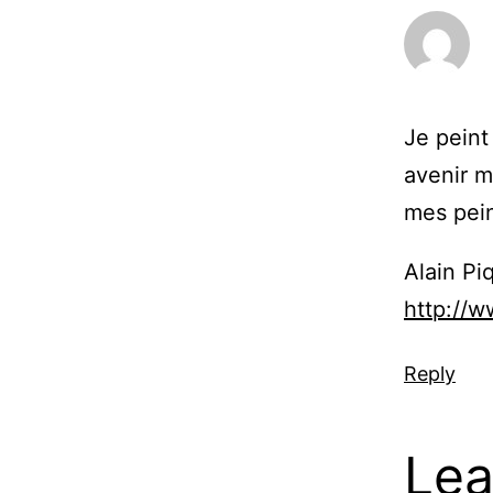
Je peint
avenir m
mes pein
Alain Pi
http://w
Reply
Lea