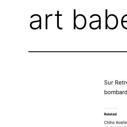
art bab
Sur Ret
bombardi
Related
Chiho Aosh