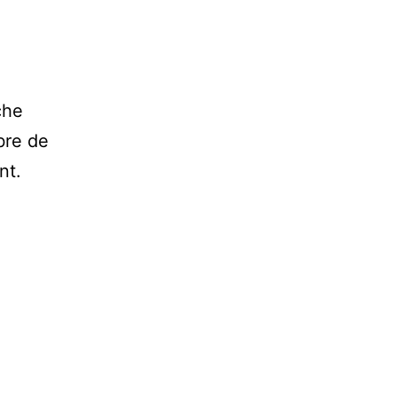
che
bre de
nt.