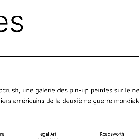
es
rocrush,
une galerie des pin-up
peintes sur le n
ers américains de la deuxième guerre mondial
ima
Illegal Art
Roadsworth