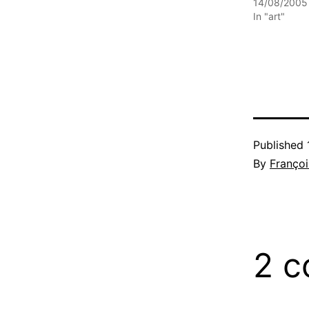
14/08/2005
In "art"
Published
By
Françoi
2 