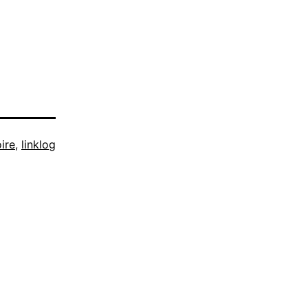
oire
,
linklog