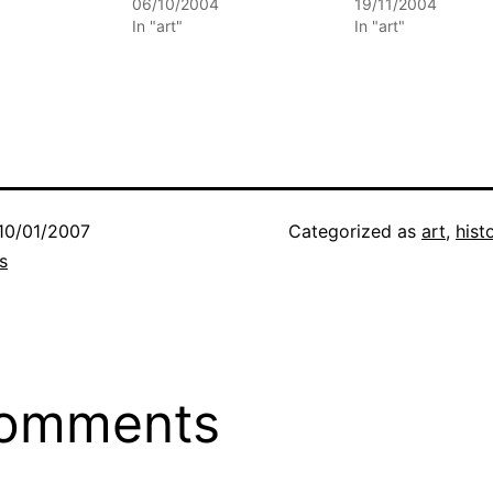
06/10/2004
19/11/2004
In "art"
In "art"
10/01/2007
Categorized as
art
,
hist
s
comments