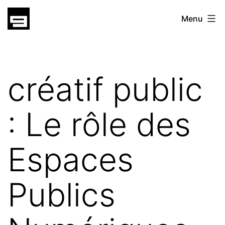
Skip
gatsu
Menu
to
gatsu
content
créatif public
: Le rôle des
Espaces
Publics