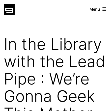
Skip
gatsu
Menu
to
gatsu
content
In the Library
with the Lead
Pipe : We’re
Gonna Geek