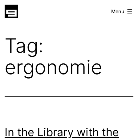
Skip
gatsu
Menu
to
gatsu
content
Tag:
ergonomie
In the Library with the