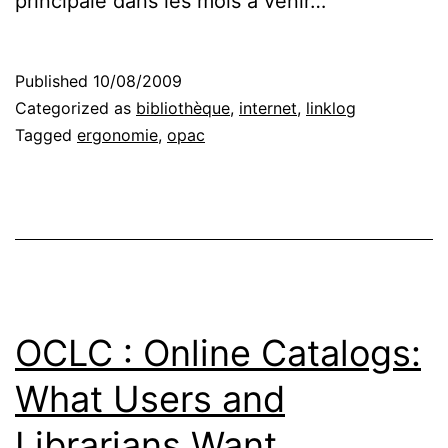
principale dans les mois à venir…
Published
10/08/2009
Categorized as
bibliothèque
,
internet
,
linklog
Tagged
ergonomie
,
opac
OCLC : Online Catalogs:
What Users and
Librarians Want