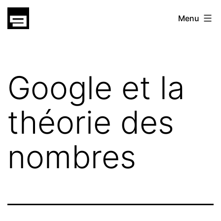
Skip
gatsu
Menu
to
gatsu
content
Google et la
théorie des
nombres