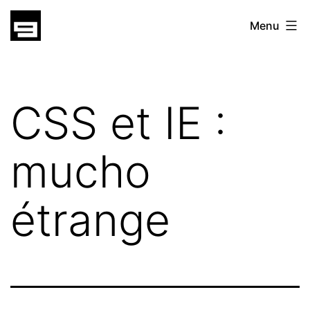
Skip
gatsu
Menu
to
gatsu
content
CSS et IE :
mucho
étrange