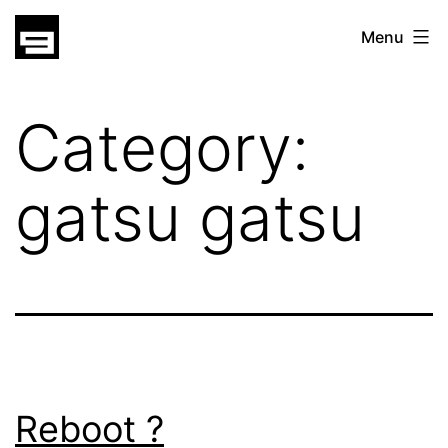
Skip
gatsu
Menu
to
gatsu
content
Category:
gatsu gatsu
Reboot ?