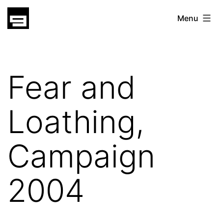
Skip
gatsu
Menu
to
gatsu
content
Fear and
Loathing,
Campaign
2004