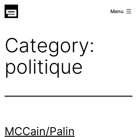
Skip
gatsu
Menu
to
gatsu
content
Category:
politique
MCCain/Palin