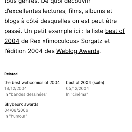
tous genres. De quoi découvrir
d’excellentes lectures, films, albums et
blogs à côté desquelles on est peut être
passé. Un petit exemple ici : la liste
best of
2004
de Rex «fimoculous» Sorgatz et
l’édition 2004 des
Weblog Awards
.
Related
the best webcomics of 2004
best of 2004 (suite)
18/12/2004
05/12/2004
In "bandes dessinées"
In "cinéma"
Skybeurk awards
04/08/2006
In "humour"